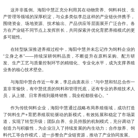
这并非孤例。海阳中慧正充分利用其在动物营养、饲料科技、生
产管理等领域的深厚积淀，与众多类似李总这样的产业链伙伴携手，
围绕资金、场地资源、技术输出、产品供应等层面展开广泛合作。各
方在产业链不同节点上发挥所长，共同探索并优化育肥养殖模式的更
多可能性。
在转型纵深推进养殖过程中，海阳中慧并未忘记作为饲料企业的
“立身之本”——持续深耕饲料品质，不断提升在原料采购、配方研
发、生产工艺与质量控制环节的精细化、专业化水平，成为支撑养殖
业务的核心技术壁垒。
与海阳中慧合作近一年来，李总由衷表示：“与中慧和邹总合作一
直非常愉快，有中慧优质的饲料和管理托底，还有专业的养殖技术人
员，从上猪、日常养殖到最终销售，我全程都很省心。”
作为传统饲料企业，海阳中慧通过战略布局养殖领域，成功打造
了饲料生产+育肥养殖双轮驱动的新模式，有效拓展和稳定了市场渠
道，实现了转型升级；团队自养、全员持股的机制模式，充分调动了
创造力与积极性，为企业注入了持续发展的内生动力；合作放养、饲
料代工等合作模式，进一步整合产业链资源，推动了产业协同发展。