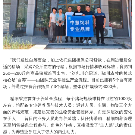
“我们通过自筹资金，加上依托集团担保公司贷款，在周边租赁合
适的猪场，采购7公斤左右的仔猪，根据市场行情和收购标准，育肥到
260—280斤的商品猪标准再出售。”刘忠川介绍道。骁川农牧的模式
核心是“自养”——由团队完全掌控生产全流程。目前已拥有5个自有猪
场，并通过投资合作拓展了3个猪场，整体存栏规模约8000头。
精细管控贯穿于养殖全流程。每个猪场规模维持在可控的1000头
左右，均配备专业饲养员与技术人员；通过人员、车辆、物资三个方
面的严格规范，搭建起完善的生物安全管控体系。而更深层次的变化
在于人——昔日的业务人员走向养殖端，从仔猪采购、精细饲养管理
直至销售链条全程参与。角色的转换，直接激发了“主人翁”式的责任
感，为养殖业务注入了强大的内生动力。