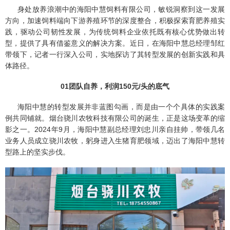
身处放养浪潮中的海阳中慧饲料有限公司，敏锐洞察到这一发展
方向，加速饲料端向下游养殖环节的深度整合，积极探索育肥养殖实
践，驱动公司韧性发展，为传统饲料企业依托既有核心优势做出转
型，提供了具有借鉴意义的解决方案。近日，在海阳中慧总经理邹红
带领下，记者一行深入公司，实地探访了其转型发展的创新实践和具
体路径。
01
团队自养，利润150元/头的底气
海阳中慧的转型发展并非蓝图勾画，而是由一个个具体的实践案
例共同铺就。烟台骁川农牧科技有限公司的诞生，正是这场变革的缩
影之一。2024年9月，海阳中慧副总经理刘忠川亲自挂帅，带领几名
业务人员成立骁川农牧，躬身进入生猪育肥领域，迈出了海阳中慧转
型路上的坚实步伐。