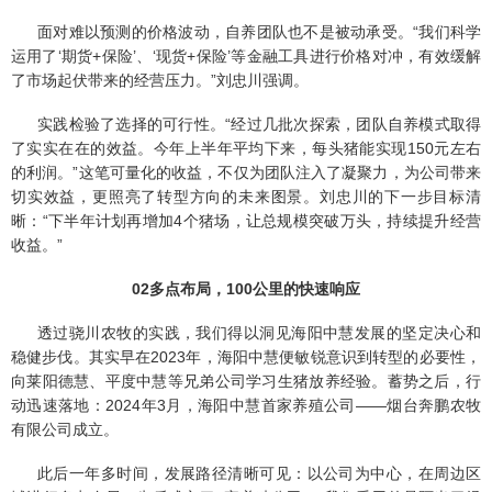
面对难以预测的价格波动，自养团队也不是被动承受。“我们科学
运用了‘期货+保险’、‘现货+保险’等金融工具进行价格对冲，有效缓解
了市场起伏带来的经营压力。”刘忠川强调。
实践检验了选择的可行性。“经过几批次探索，团队自养模式取得
了实实在在的效益。今年上半年平均下来，每头猪能实现150元左右
的利润。”这笔可量化的收益，不仅为团队注入了凝聚力，为公司带来
切实效益，更照亮了转型方向的未来图景。刘忠川的下一步目标清
晰：“下半年计划再增加4个猪场，让总规模突破万头，持续提升经营
收益。”
02
多点布局，100公里的快速响应
透过骁川农牧的实践，我们得以洞见海阳中慧发展的坚定决心和
稳健步伐。其实早在2023年，海阳中慧便敏锐意识到转型的必要性，
向莱阳德慧、平度中慧等兄弟公司学习生猪放养经验。蓄势之后，行
动迅速落地：2024年3月，海阳中慧首家养殖公司——烟台奔鹏农牧
有限公司成立。
此后一年多时间，发展路径清晰可见：以公司为中心，在周边区